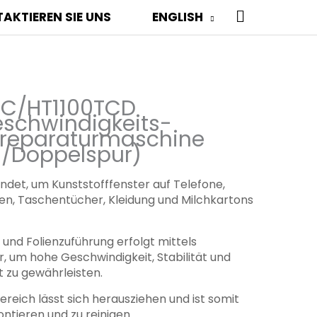
SUCHEN
AKTIEREN SIE UNS
ENGLISH
TC/HT1100TCD
schwindigkeits-
rreparaturmaschine
-/Doppelspur)
ndet, um Kunststofffenster auf Telefone,
en, Taschentücher, Kleidung und Milchkartons
 und Folienzuführung erfolgt mittels
, um hohe Geschwindigkeit, Stabilität und
 zu gewährleisten.
reich lässt sich herausziehen und ist somit
ontieren und zu reinigen.