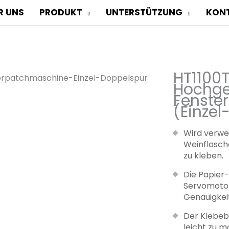
R UNS
PRODUKT
UNTERSTÜTZUNG
KONT
turmaschine
elspur)
HT1100
Hochge
Fenste
(Einzel
Wird verwe
Weinflasch
zu kleben.
Die Papier-
Servomotor
Genauigkeit
Der Klebebe
leicht zu m