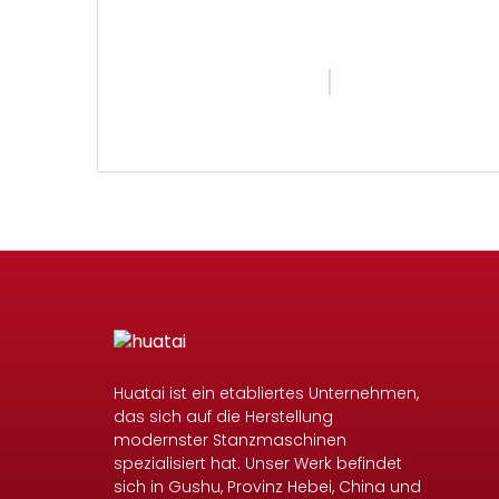
Huatai ist ein etabliertes Unternehmen,
das sich auf die Herstellung
modernster Stanzmaschinen
spezialisiert hat. Unser Werk befindet
sich in Gushu, Provinz Hebei, China und