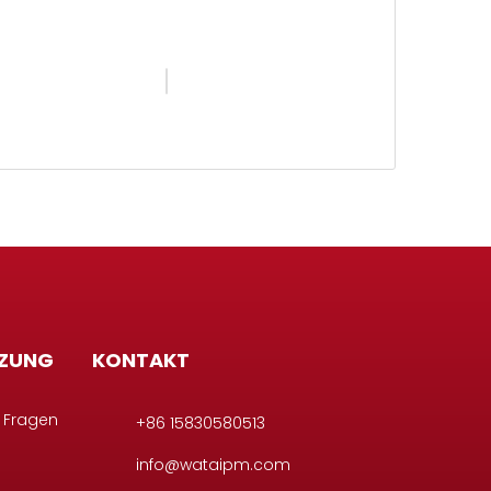
ZUNG
KONTAKT
e Fragen
+86 15830580513
info@wataipm.com