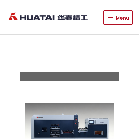
Macchina
Menu
Menu
fustellatrice ad alta
velocità HT760P /
HT760PC con
stripping