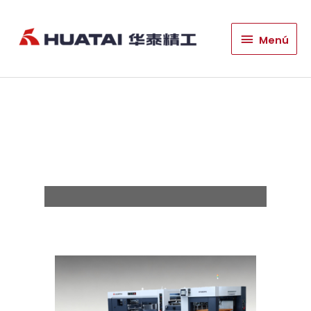
HT1060PG Excelente
Menú
Menú
máquina
troqueladora y
desforradora/HT1060G
Excelente máquina
troqueladora