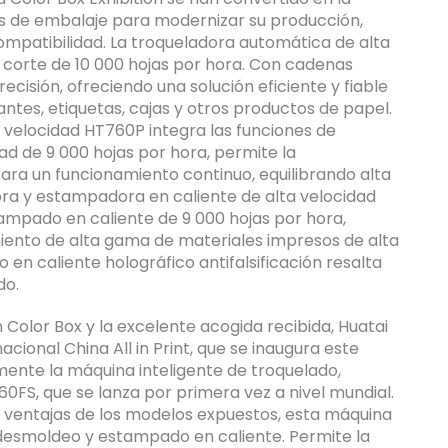
 de embalaje para modernizar su producción,
mpatibilidad. La troqueladora automática de alta
 corte de 10 000 hojas por hora. Con cadenas
cisión, ofreciendo una solución eficiente y fiable
ntes, etiquetas, cajas y otros productos de papel.
 velocidad HT760P integra las funciones de
d de 9 000 hojas por hora, permite la
ara un funcionamiento continuo, equilibrando alta
adora y estampadora en caliente de alta velocidad
mpado en caliente de 9 000 hojas por hora,
iento de alta gama de materiales impresos de alta
 en caliente holográfico antifalsificación resalta
do.
n Color Box y la excelente acogida recibida, Huatai
acional China All in Print, que se inaugura este
ente la máquina inteligente de troquelado,
FS, que se lanza por primera vez a nivel mundial.
ventajas de los modelos expuestos, esta máquina
 desmoldeo y estampado en caliente. Permite la