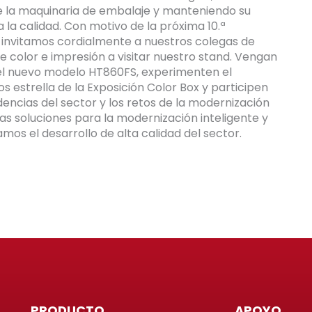
e la maquinaria de embalaje y manteniendo su
la calidad. Con motivo de la próxima 10.ª
nt, invitamos cordialmente a nuestros colegas de
de color e impresión a visitar nuestro stand. Vengan
el nuevo modelo HT860FS, experimenten el
 estrella de la Exposición Color Box y participen
encias del sector y los retos de la modernización
as soluciones para la modernización inteligente y
mos el desarrollo de alta calidad del sector.
PRODUCTO
APOYO