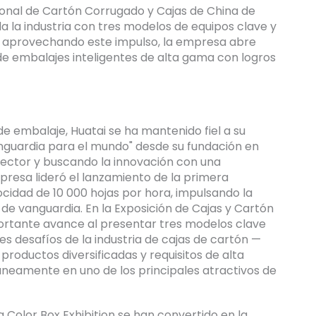
ional de Cartón Corrugado y Cajas de China de
a la industria con tres modelos de equipos clave y
, aprovechando este impulso, la empresa abre
 de embalajes inteligentes de alta gama con logros
de embalaje, Huatai se ha mantenido fiel a su
anguardia para el mundo" desde su fundación en
ector y buscando la innovación con una
presa lideró el lanzamiento de la primera
cidad de 10 000 hojas por hora, impulsando la
de vanguardia. En la Exposición de Cajas y Cartón
portante avance al presentar tres modelos clave
les desafíos de la industria de cajas de cartón —
roductos diversificadas y requisitos de alta
táneamente en uno de los principales atractivos de
 Color Box Exhibition se han convertido en la