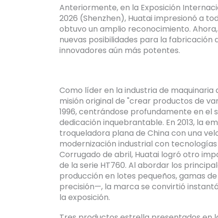
Anteriormente, en la Exposición Internac
2026 (Shenzhen), Huatai impresionó a tod
obtuvo un amplio reconocimiento. Ahora
nuevas posibilidades para la fabricación
innovadores aún más potentes.
Como líder en la industria de maquinaria 
misión original de "crear productos de v
1996, centrándose profundamente en el s
dedicación inquebrantable. En 2013, la em
troqueladora plana de China con una velo
modernización industrial con tecnologías 
Corrugado de abril, Huatai logró otro im
de la serie HT760. Al abordar los principa
producción en lotes pequeños, gamas de p
precisión—, la marca se convirtió instan
la exposición.
Tres productos estrella presentados en la